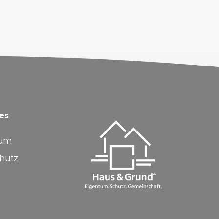
hes
sum
hutz