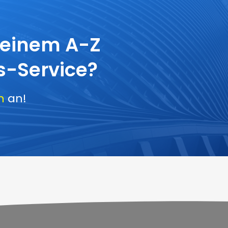
 einem A-Z
-Service?
h
an!